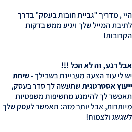
י , מדריך "גביית חובות בעסק" בדרך
יבת המייל שלך ויגיע ממש בדקות
השבת את ההבזקים
visibility_off
רובות!
סמן כותרות
title
צבע רקע
settings
זום (הקטנה)
zoom_out
ל רגע, זה לא הכל !!!
זום (הגדלה)
zoom_in
 לי עוד הצעה מעניינת בשבילך -
שיחת
הקטנת גופן
remove_circle_outline
עוץ אסטרטגית
שתעשה לך סדר בעסק,
הגדלת גופן
add_circle_outline
פשר לך להימנע מחשיפות משפטיות
גופן קריא
spellcheck
ותרות, אבל יותר מזה: תאפשר לעסק שלך
ניגודיות בהירה
brightness_high
גשג ולצמוח!
ניגודיות כהה
brightness_low
הוסף קו תחתון לקישורים
format_underlined