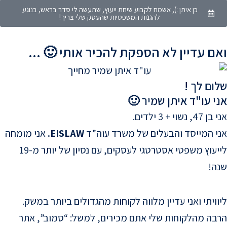
סמן קישורים
font_download
כן איתן :), אשמח לקבוע שיחת ייעוץ, שתעשה לי סדר בראש, בנוגע
להגנות המשפטיות שהעסק שלי צריך!
לאפס
cached
את
הצהרת נגישות
ם עדיין לא הספקת להכיר אותי 🙂 ...
כל
האפשרויות
ום לך !
י עו"ד איתן שמיר 🙂
 נשוי + 3 ילדים.
י המייסד והבעלים של משרד עוה”ד
EISLAW.
אני מומחה 
לייעוץ משפטי אסטרטגי לעסקים, עם נסיון של יותר מ-19 
ה!
ויתי ואני עדיין מלווה לקוחות מהגדולים ביותר במשק.
בה מהלקוחות שלי אתם מכירים, למשל: “סמוב”, אתר