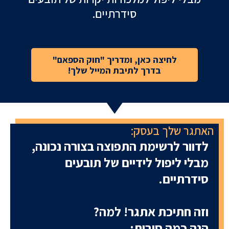
סמן קישורים
font_download
סידרתיים.
לאפס
cached
את
הצהרת נגישות
כל
לחיצה כאן, ומדריך "חוק הספאם"
האפשרויות
בדרך לתיבת המייל שלך!
האתגר שלך בעסק:
לדוור לרשימת התפוצה בצורה נכונה,
מבלי ליפול לידיים של תובעים
סידרתיים.
וזה חתיכת אתגר! למה?
הנה כמה סיבות: