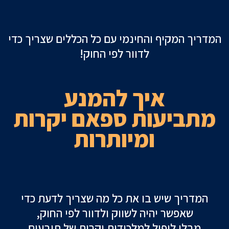
המדריך המקיף והחינמי עם כל הכללים שצריך כדי
השבת את ההבזקים
visibility_off
לדוור לפי החוק!
סמן כותרות
title
צבע רקע
settings
איך להמנע
זום (הקטנה)
zoom_out
מתביעות ספאם
יקרות
זום (הגדלה)
zoom_in
ומיותרות
הקטנת גופן
remove_circle_outline
הגדלת גופן
add_circle_outline
גופן קריא
spellcheck
ניגודיות בהירה
brightness_high
המדריך שיש בו את כל מה שצריך לדעת כדי
ניגודיות כהה
brightness_low
שאפשר יהיה לשווק ולדוור לפי החוק,
הוסף קו תחתון לקישורים
format_underlined
מבלי ליפול למלכודות יקרות של תובעים