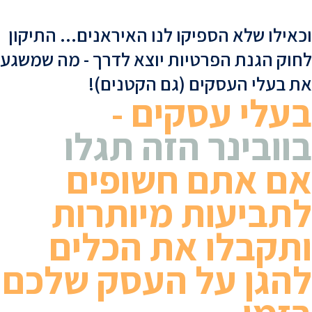
וכאילו שלא הספיקו לנו האיראנים... התיקון
לחוק הגנת הפרטיות יוצא לדרך - מה שמשגע
השבת את ההבזקים
visibility_off
את בעלי העסקים (גם הקטנים)!
סמן כותרות
title
בעלי עסקים -
צבע רקע
settings
בוובינר הזה תגלו
זום (הקטנה)
zoom_out
זום (הגדלה)
zoom_in
אם אתם חשופים
הקטנת גופן
remove_circle_outline
לתביעות מיותרות
הגדלת גופן
add_circle_outline
גופן קריא
spellcheck
ותקבלו את הכלים
ניגודיות בהירה
brightness_high
להגן על העסק שלכם
ניגודיות כהה
brightness_low
הוסף קו תחתון לקישורים
format_underlined