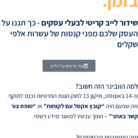
בזמן.
סמן קישורים
font_download
לאפס
cached
שידור לייב קריטי לבעלי עסקים
- כך תגנו על
את
הצהרת נגישות
כל
העסק שלכם מפני קנסות של עשרות אלפי
האפשרויות
שקלים
עוד פרטים על הלייב
למה הוובינר הזה חשוב?
מ-14 באוגוסט, תיקון 13 לחוק הגנת הפרטיות נכנס לתוקף.
מה שפעם היה
“קובץ אקסל עם לקוחות”
או
“טופס צור
קשר באתר”
– הופך עכשיו ל
מאגר מידע רשמי
.
ומה המשמעות מבחינתכם?