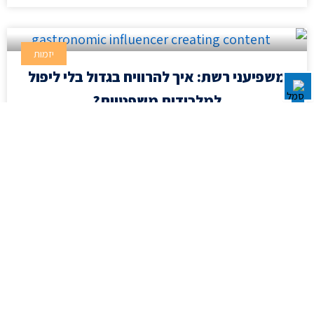
יזמות
משפיעני רשת: איך להרוויח בגדול בלי ליפול
למלכודות משפטיות?
“מכירים את הסיפור על משפיענית שקיבלה שעון
יוקרה בשווי 15,000 שקל, צילמה איתו סטורי מהמם,
ואז… קיבלה אישום פלילי ממס הכנסה ומע”מ?או
את המשפיען שהמליץ על מוצר של חברת ביגוד
סקרנים לקרוא ...לחצו כאן!
eitan shamir
פברואר 17, 2025