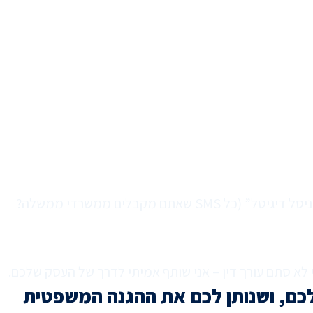
ליוויתי ואני עדיין מלווה לקוחות מהגדולים ביותר במשק. הרבה מהלקוחות שלי אתם מכירים, למשל: “סמוב”, אתר “פודי”, “יוניסל דיגיטל” (כל SMS שאתם מקבלים ממשרדי ממשלה?
י לא סתם עורך דין – אני שותף אמיתי לדרך של העסק שלכם.
כם, ושנותן לכם את ההגנה המשפטית