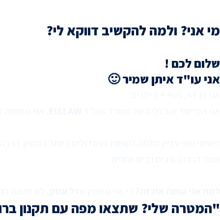
מי אני? ולמה להקשיב דווקא לי?
שלום לכם !
אני עו"ד איתן שמיר 🙂
אני בן 47, נשוי + 3 ילדים.
אני המייסד והבעלים של משרד עוה”ד
EISLAW.
אני מומחה ליי
עובר דרכה) ורבים רבים אחרים.
למה אני עושה את זה?
כי אני מאמין ש
כל עסק
, לא משנה כמ
"המטרה שלי? שתצאו מפה עם תקנון ברור