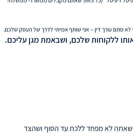
ליוויתי ואני עדיין מלווה לקוחות מהגדולים ביותר במשק. הרבה מהלקוחות שלי אתם מכירים, למשל: “סמוב”, אתר “פודי”, “יוניסל דיגיטל” (כל SMS שאתם מקבלים ממשרדי ממשלה?
י לא סתם עורך דין – אני שותף אמיתי לדרך של העסק שלכם.
ותו ללקוחות שלכם, ושבאמת מגן עליכם.
, שאתה לא מפחד ללכת עד הסוף ושהצד
א