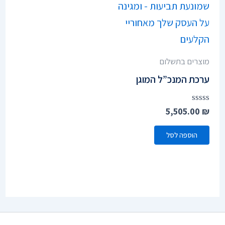
סמן קישורים
font_download
לאפס
cached
את
הצהרת נגישות
כל
האפשרויות
מוצרים בתשלום
ערכת המנכ”ל המוגן
דורג
5,505.00
₪
0
מתוך
הוספה לסל
5