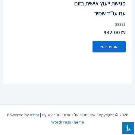
פגישת ייעוץ אישית בזום
הוסף קו תחתון לקישורים
format_underlined
עם עו”ד שמיר
סמן קישורים
font_download
לאפס
cached
דורג
932.00
₪
את
0
הצהרת נגישות
כל
מתוך
הוספה לסל
האפשרויות
5
Copyright © 2026 איתן שמיר עו"ד אסטרטגי לעסקים | Powered by
Astra
WordPress Theme