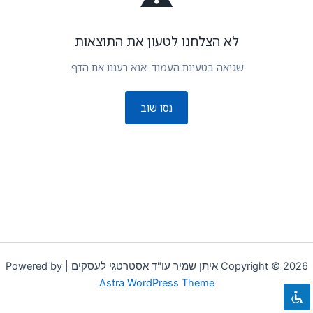
הוסף קו תחתון לקישורים
format_underlined
סמן קישורים
font_download
לא הצלחנו לטעון את התוצאות
לאפס את כל האפשרויות
cached
שגיאה בטעינת העמוד. אנא רעננו את הדף.
הצהרת נגישות
נסו שוב
Copyright © 2026 איתן שמיר עו"ד אסטרטגי לעסקים | Powered by
Astra WordPress Theme