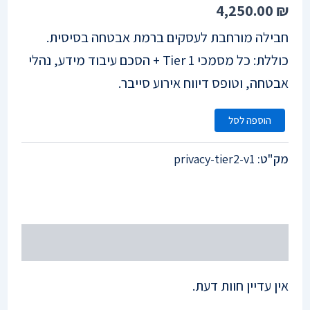
4,250.00
₪
סמן קישורים
font_download
חבילה מורחבת לעסקים ברמת אבטחה בסיסית.
לאפס
cached
את
כוללת: כל מסמכי Tier 1 + הסכם עיבוד מידע, נהלי
הצהרת נגישות
כל
אבטחה, וטופס דיווח אירוע סייבר.
האפשרויות
הוספה לסל
מק"ט:
privacy-tier2-v1
חוות דעת (0)
אין עדיין חוות דעת.